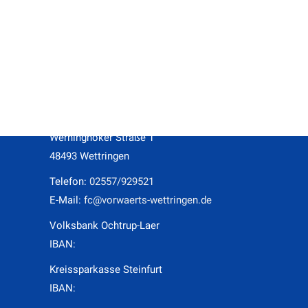
Kontakt
Geschäftsstelle des F.C. Vorwärts Wettringen e.V.
Ansprechpartnerinnen: Katharina Schäfer, Linda Deiters
Werninghoker Straße 1
48493 Wettringen
Telefon:
02557/929521
E-Mail:
fc@vorwaerts-wettringen.de
Volksbank Ochtrup-Laer
IBAN:
Kreissparkasse Steinfurt
IBAN: