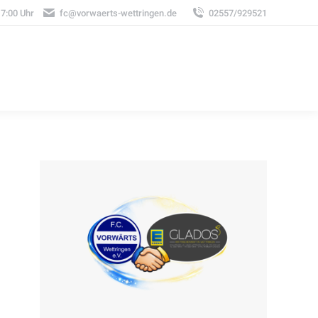
17:00 Uhr
fc@vorwaerts-wettringen.de
02557/929521