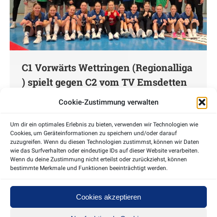
C1 Vorwärts Wettringen (Regionalliga
) spielt gegen C2 vom TV Emsdetten
(Oberliga )
Cookie-Zustimmung verwalten
Emsdettener C2-Jungs zu Gast in Wettringen bei
Um dir ein optimales Erlebnis zu bieten, verwenden wir Technologien wie
der C1 Mit viel Spaß und Freude, aber auch mit
Cookies, um Geräteinformationen zu speichern und/oder darauf
einer großen Portion Ernsthaftigkeit spielen die
zuzugreifen. Wenn du diesen Technologien zustimmst, können wir Daten
wie das Surfverhalten oder eindeutige IDs auf dieser Website verarbeiten.
Teams gegeneinander. Das Spiel geht mit 5 Toren
Wenn du deine Zustimmung nicht erteilst oder zurückziehst, können
Unterschied für Emsdetten aus. Die Mädels haben
bestimmte Merkmale und Funktionen beeinträchtigt werden.
super gegen gehalten.
Cookies akzeptieren