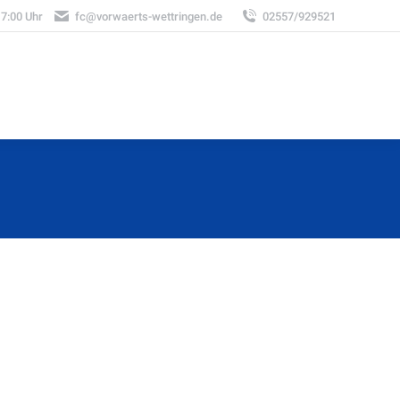
17:00 Uhr
fc@vorwaerts-wettringen.de
02557/929521