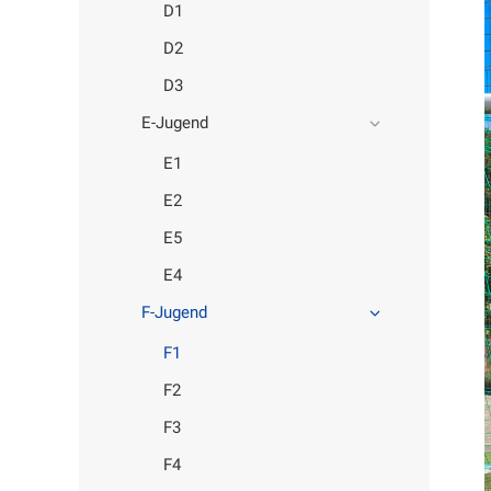
D1
D2
D3
E-Jugend
E1
E2
E5
E4
F-Jugend
F1
F2
F3
F4