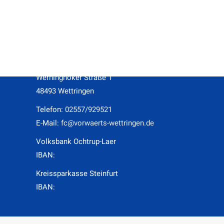
Kontakt
Geschäftsstelle des F.C. Vorwärts Wettringen e.V.
Ansprechpartnerinnen: Katharina Schäfer, Linda Deiters
Werninghoker Straße 1
48493 Wettringen
Telefon:
02557/929521
E-Mail:
fc@vorwaerts-wettringen.de
Volksbank Ochtrup-Laer
IBAN:
Kreissparkasse Steinfurt
IBAN: