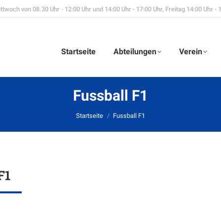
twoch von 08.30 Uhr - 12:00 Uhr und 14:00 Uhr - 17:00 Uhr, Freitag 14:00 Uhr - 
Startseite
Abteilungen
Verein
Fussball F1
Du bist hier:
Startseite
Fussball F1
F1