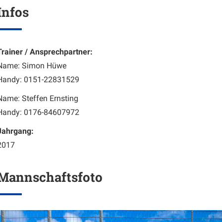
Infos
Trainer / Ansprechpartner:
Name: Simon Hüwe
Handy: 0151-22831529
Name: Steffen Ernsting
Handy: 0176-84607972
Jahrgang:
2017
Mannschaftsfoto