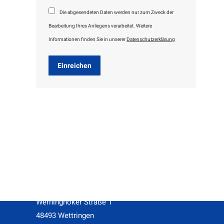
Die abgesendeten Daten werden nur zum Zweck der
Bearbeitung Ihres Anliegens verarbeitet. Weitere
Informationen finden Sie in unserer
Datenschutzerklärung
Einreichen
Kontakt
Geschäftsstelle des F.C. Vorwärts Wettringen e.V.
Ansprechpartnerinnen: Katharina Schäfer, Linda Deiters
Werninghoker Straße 1
48493 Wettringen