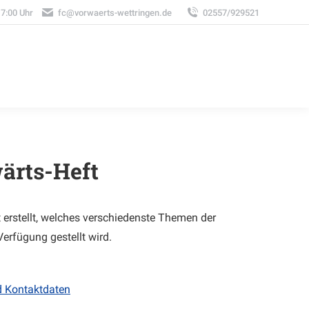
17:00 Uhr
fc@vorwaerts-wettringen.de
02557/929521
ärts-Heft
erstellt, welches verschiedenste Themen der
Verfügung gestellt wird.
d Kontaktdaten